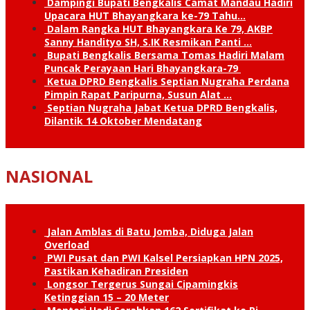
Dampingi Bupati Bengkalis Camat Mandau Hadiri
Upacara HUT Bhayangkara ke-79 Tahu…
Dalam Rangka HUT Bhayangkara Ke 79, AKBP
Sanny Handityo SH, S.IK Resmikan Panti …
Bupati Bengkalis Bersama Tomas Hadiri Malam
Puncak Perayaan Hari Bhayangkara-79
Ketua DPRD Bengkalis Septian Nugraha Perdana
Pimpin Rapat Paripurna, Susun Alat …
Septian Nugraha Jabat Ketua DPRD Bengkalis,
Dilantik 14 Oktober Mendatang
NASIONAL
Jalan Amblas di Batu Jomba, Diduga Jalan
Overload
PWI Pusat dan PWI Kalsel Persiapkan HPN 2025,
Pastikan Kehadiran Presiden
Longsor Tergerus Sungai Cipamingkis
Ketinggian 15 – 20 Meter