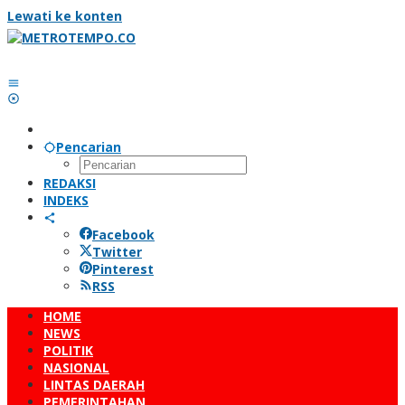
Lewati ke konten
Pencarian
REDAKSI
INDEKS
Facebook
Twitter
Pinterest
RSS
HOME
NEWS
POLITIK
NASIONAL
LINTAS DAERAH
PEMERINTAHAN