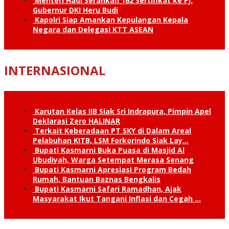
Menteri Hadi Serahkan 162 Sertifikat ke Pj.
Gubernur DKI Heru Budi
Kapolri Siap Amankan Kepulangan Kepala
Negara dan Delegasi KTT ASEAN
INTERNASIONAL
Karutan Kelas IIB Siak Sri Indrapura, Pimpin Apel
Deklarasi Zero HALINAR
Terkait Keberadaan PT SKY di Dalam Areal
Pelabuhan KITB, LSM Forkorindo Siak Lay…
Bupati Kasmarni Buka Puasa di Masjid Al
Ubudiyah, Warga Setempat Merasa Senang
Bupati Kasmarni Apresiasi Program Bedah
Rumah, Bantuan Baznas Bengkalis
Bupati Kasmarni Safari Ramadhan, Ajak
Masyarakat Ikut Tangani Inflasi dan Cegah …