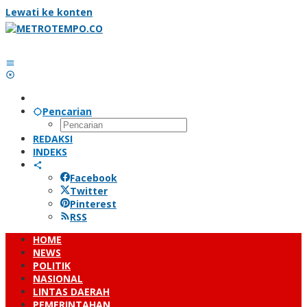
Lewati ke konten
Pencarian
REDAKSI
INDEKS
Facebook
Twitter
Pinterest
RSS
HOME
NEWS
POLITIK
NASIONAL
LINTAS DAERAH
PEMERINTAHAN