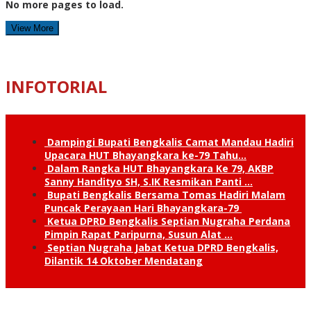
No more pages to load.
View More
INFOTORIAL
Dampingi Bupati Bengkalis Camat Mandau Hadiri
Upacara HUT Bhayangkara ke-79 Tahu…
Dalam Rangka HUT Bhayangkara Ke 79, AKBP
Sanny Handityo SH, S.IK Resmikan Panti …
Bupati Bengkalis Bersama Tomas Hadiri Malam
Puncak Perayaan Hari Bhayangkara-79
Ketua DPRD Bengkalis Septian Nugraha Perdana
Pimpin Rapat Paripurna, Susun Alat …
Septian Nugraha Jabat Ketua DPRD Bengkalis,
Dilantik 14 Oktober Mendatang