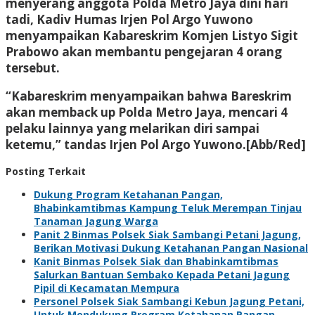
menyerang anggota Polda Metro Jaya dini hari
tadi, Kadiv Humas Irjen Pol Argo Yuwono
menyampaikan Kabareskrim Komjen Listyo Sigit
Prabowo akan membantu pengejaran 4 orang
tersebut.
“Kabareskrim menyampaikan bahwa Bareskrim
akan memback up Polda Metro Jaya, mencari 4
pelaku lainnya yang melarikan diri sampai
ketemu,” tandas Irjen Pol Argo Yuwono.[Abb/Red]
Posting Terkait
Dukung Program Ketahanan Pangan,
Bhabinkamtibmas Kampung Teluk Merempan Tinjau
Tanaman Jagung Warga
Panit 2 Binmas Polsek Siak Sambangi Petani Jagung,
Berikan Motivasi Dukung Ketahanan Pangan Nasional
Kanit Binmas Polsek Siak dan Bhabinkamtibmas
Salurkan Bantuan Sembako Kepada Petani Jagung
Pipil di Kecamatan Mempura
Personel Polsek Siak Sambangi Kebun Jagung Petani,
Untuk Mendukung Program Ketahanan Pangan