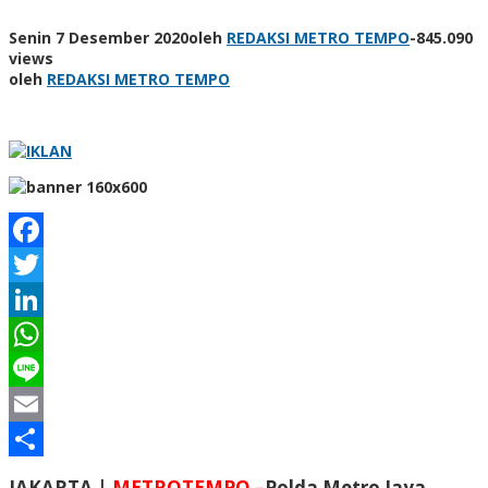
Senin 7 Desember 2020
oleh
REDAKSI METRO TEMPO
-
845.090
views
oleh
REDAKSI METRO TEMPO
Facebook
Twitter
LinkedIn
WhatsApp
Line
Email
Share
JAKARTA |
METROTEMPO –
Polda Metro Jaya