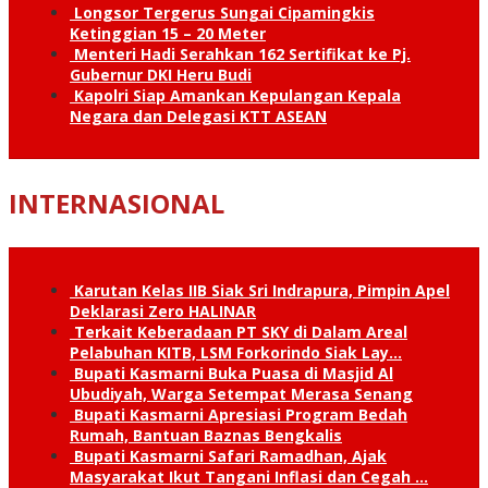
Longsor Tergerus Sungai Cipamingkis
Ketinggian 15 – 20 Meter
Menteri Hadi Serahkan 162 Sertifikat ke Pj.
Gubernur DKI Heru Budi
Kapolri Siap Amankan Kepulangan Kepala
Negara dan Delegasi KTT ASEAN
INTERNASIONAL
Karutan Kelas IIB Siak Sri Indrapura, Pimpin Apel
Deklarasi Zero HALINAR
Terkait Keberadaan PT SKY di Dalam Areal
Pelabuhan KITB, LSM Forkorindo Siak Lay…
Bupati Kasmarni Buka Puasa di Masjid Al
Ubudiyah, Warga Setempat Merasa Senang
Bupati Kasmarni Apresiasi Program Bedah
Rumah, Bantuan Baznas Bengkalis
Bupati Kasmarni Safari Ramadhan, Ajak
Masyarakat Ikut Tangani Inflasi dan Cegah …