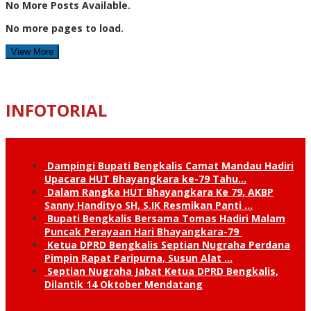
No More Posts Available.
No more pages to load.
View More
INFOTORIAL
Dampingi Bupati Bengkalis Camat Mandau Hadiri
Upacara HUT Bhayangkara ke-79 Tahu…
Dalam Rangka HUT Bhayangkara Ke 79, AKBP
Sanny Handityo SH, S.IK Resmikan Panti …
Bupati Bengkalis Bersama Tomas Hadiri Malam
Puncak Perayaan Hari Bhayangkara-79
Ketua DPRD Bengkalis Septian Nugraha Perdana
Pimpin Rapat Paripurna, Susun Alat …
Septian Nugraha Jabat Ketua DPRD Bengkalis,
Dilantik 14 Oktober Mendatang