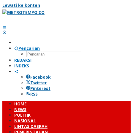
Lewati ke konten
Pencarian
REDAKSI
INDEKS
Facebook
Twitter
Pinterest
RSS
HOME
NEWS
POLITIK
NASIONAL
LINTAS DAERAH
PEMERINTAHAN