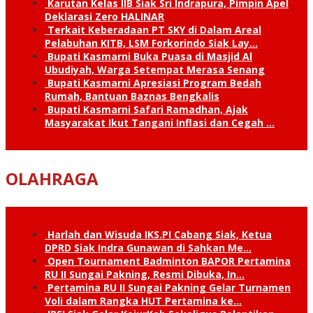
Karutan Kelas IIB Siak Sri Indrapura, Pimpin Apel
Deklarasi Zero HALINAR
Terkait Keberadaan PT SKY di Dalam Areal
Pelabuhan KITB, LSM Forkorindo Siak Lay…
Bupati Kasmarni Buka Puasa di Masjid Al
Ubudiyah, Warga Setempat Merasa Senang
Bupati Kasmarni Apresiasi Program Bedah
Rumah, Bantuan Baznas Bengkalis
Bupati Kasmarni Safari Ramadhan, Ajak
Masyarakat Ikut Tangani Inflasi dan Cegah …
OLAHRAGA
Harlah dan Wisuda IKS.PI Cabang Siak, Ketua
DPRD Siak Indra Gunawan di Sahkan Me…
Open Tournament Badminton BAPOR Pertamina
RU II Sungai Pakning, Resmi Dibuka, In…
Pertamina RU II Sungai Pakning Gelar Turnamen
Voli dalam Rangka HUT Pertamina ke…