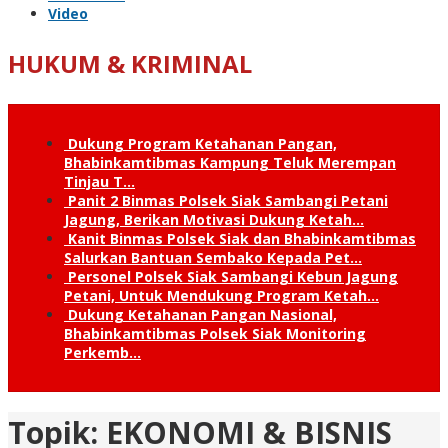
Video
HUKUM & KRIMINAL
Dukung Program Ketahanan Pangan,
Bhabinkamtibmas Kampung Teluk Merempan
Tinjau T…
Panit 2 Binmas Polsek Siak Sambangi Petani
Jagung, Berikan Motivasi Dukung Ketah…
Kanit Binmas Polsek Siak dan Bhabinkamtibmas
Salurkan Bantuan Sembako Kepada Pet…
Personel Polsek Siak Sambangi Kebun Jagung
Petani, Untuk Mendukung Program Ketah…
Dukung Ketahanan Pangan Nasional,
Bhabinkamtibmas Polsek Siak Monitoring
Perkemb…
Topik:
EKONOMI & BISNIS