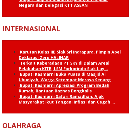
Negara dan Delegasi KTT ASEAN
INTERNASIONAL
Karutan Kelas IIB Siak Sri Indrapura, Pimpin Apel
Deklarasi Zero HALINAR
Terkait Keberadaan PT SKY di Dalam Areal
Pelabuhan KITB, LSM Forkorindo Siak Lay…
Bupati Kasmarni Buka Puasa di Masjid Al
Ubudiyah, Warga Setempat Merasa Senang
Bupati Kasmarni Apresiasi Program Bedah
Rumah, Bantuan Baznas Bengkalis
Bupati Kasmarni Safari Ramadhan, Ajak
Masyarakat Ikut Tangani Inflasi dan Cegah …
OLAHRAGA