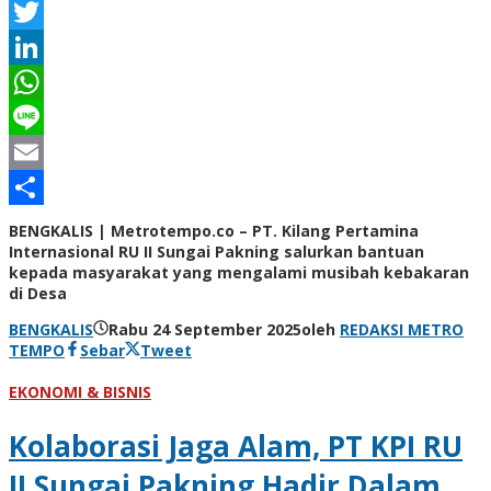
Facebook
Twitter
LinkedIn
WhatsApp
Line
Email
Share
BENGKALIS | Metrotempo.co – PT. Kilang Pertamina
Internasional RU II Sungai Pakning salurkan bantuan
kepada masyarakat yang mengalami musibah kebakaran
di Desa
BENGKALIS
Rabu 24 September 2025
oleh
REDAKSI METRO
TEMPO
Sebar
Tweet
EKONOMI & BISNIS
Kolaborasi Jaga Alam, PT KPI RU
II Sungai Pakning Hadir Dalam