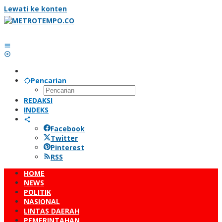
Lewati ke konten
Pencarian
REDAKSI
INDEKS
Facebook
Twitter
Pinterest
RSS
HOME
NEWS
POLITIK
NASIONAL
LINTAS DAERAH
PEMERINTAHAN