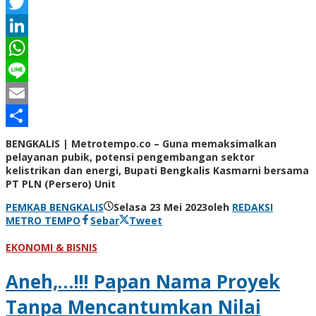
Facebook
Twitter
LinkedIn
WhatsApp
Line
Email
Share
BENGKALIS | Metrotempo.co – Guna memaksimalkan
pelayanan pubik, potensi pengembangan sektor
kelistrikan dan energi, Bupati Bengkalis Kasmarni bersama
PT PLN (Persero) Unit
PEMKAB BENGKALIS
Selasa 23 Mei 2023
oleh
REDAKSI
METRO TEMPO
Sebar
Tweet
EKONOMI & BISNIS
Aneh,…!!! Papan Nama Proyek
Tanpa Mencantumkan Nilai