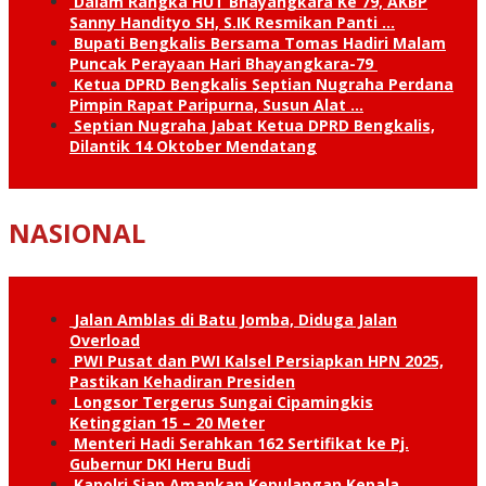
Dalam Rangka HUT Bhayangkara Ke 79, AKBP
Sanny Handityo SH, S.IK Resmikan Panti …
Bupati Bengkalis Bersama Tomas Hadiri Malam
Puncak Perayaan Hari Bhayangkara-79
Ketua DPRD Bengkalis Septian Nugraha Perdana
Pimpin Rapat Paripurna, Susun Alat …
Septian Nugraha Jabat Ketua DPRD Bengkalis,
Dilantik 14 Oktober Mendatang
NASIONAL
Jalan Amblas di Batu Jomba, Diduga Jalan
Overload
PWI Pusat dan PWI Kalsel Persiapkan HPN 2025,
Pastikan Kehadiran Presiden
Longsor Tergerus Sungai Cipamingkis
Ketinggian 15 – 20 Meter
Menteri Hadi Serahkan 162 Sertifikat ke Pj.
Gubernur DKI Heru Budi
Kapolri Siap Amankan Kepulangan Kepala