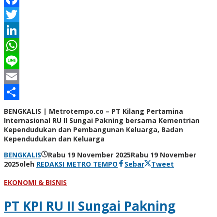
Facebook
Twitter
LinkedIn
WhatsApp
Line
Email
Share
BENGKALIS | Metrotempo.co – PT Kilang Pertamina
Internasional RU II Sungai Pakning bersama Kementrian
Kependudukan dan Pembangunan Keluarga, Badan
Kependudukan dan Keluarga
BENGKALIS
Rabu 19 November 2025
Rabu 19 November
2025
oleh
REDAKSI METRO TEMPO
Sebar
Tweet
EKONOMI & BISNIS
PT KPI RU II Sungai Pakning